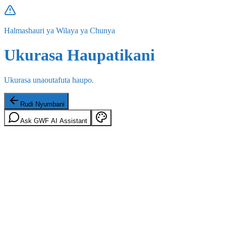
Halmashauri ya Wilaya ya Chunya
Ukurasa Haupatikani
Ukurasa unaoutafuta haupo.
Rudi Nyumbani
Ask GWF AI Assistant